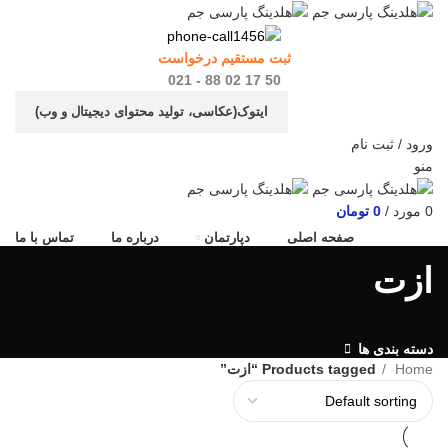
ثبت مستقیم درخواست
50 17 02 88 - 021
ایتوک(عکاسی، تولید محتوای دیجیتال و وب)
ورود / ثبت نام
منو
0
مورد
/
0
تومان
صفحه اصلی
دپارتمان
درباره ما
تماس با ما
ازت
دسته بندی ها
Home
Products tagged “ازت”