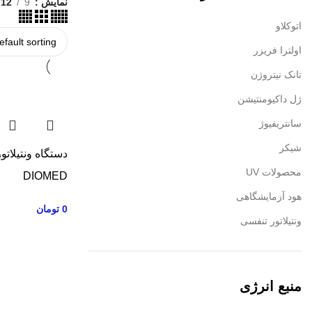
نمایش
9
12
اتوکلاو
اولترا فریزر
تانک نیتروژن
ژل داکیومنتیشن
سانتریفیوژ
شیکر
محصولات UV
DIOMED
هود آزمایشگاهی
0
تومان
ونتیلاتور تنفسی
منبع انرژی