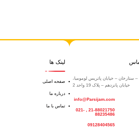
ماس
لینک ها
– ستارخان – خیابان پاتریس لومومبا،
صفحه اصلی
خیابان پانزدهم – پلاک 19 واحد 2
درباره ما
info@Parsijam.com
تماس با ما
21-88021750 , 021-
88235486
09128404565