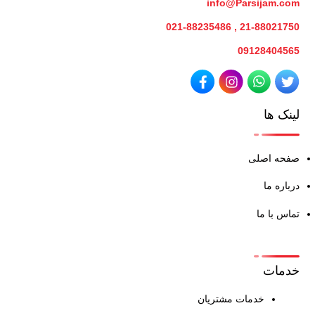
info@Parsijam.com
21-88021750 , 021-88235486
09128404565
لینک ها
صفحه اصلی
درباره ما
تماس با ما
خدمات
خدمات مشتریان